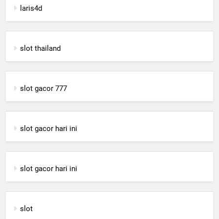
laris4d
slot thailand
slot gacor 777
slot gacor hari ini
slot gacor hari ini
slot