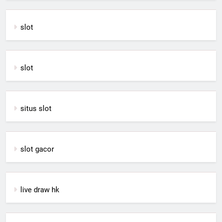
slot
slot
situs slot
slot gacor
live draw hk