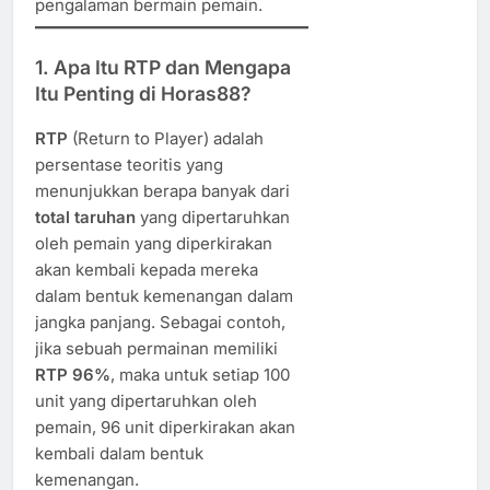
pengalaman bermain pemain.
1.
Apa Itu RTP dan Mengapa
Itu Penting di Horas88?
RTP
(Return to Player) adalah
persentase teoritis yang
menunjukkan berapa banyak dari
total taruhan
yang dipertaruhkan
oleh pemain yang diperkirakan
akan kembali kepada mereka
dalam bentuk kemenangan dalam
jangka panjang. Sebagai contoh,
jika sebuah permainan memiliki
RTP 96%
, maka untuk setiap 100
unit yang dipertaruhkan oleh
pemain, 96 unit diperkirakan akan
kembali dalam bentuk
kemenangan.