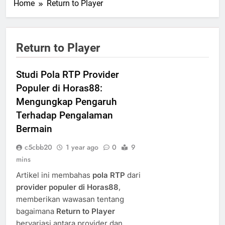
Home
Return to Player
Return to Player
Studi Pola RTP Provider
Populer di Horas88:
Mengungkap Pengaruh
Terhadap Pengalaman
Bermain
c5cbb20
1 year ago
0
9
mins
Artikel ini membahas
pola RTP
dari
provider populer di Horas88
,
memberikan wawasan tentang
bagaimana
Return to Player
bervariasi antara provider dan