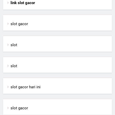
link slot gacor
slot gacor
slot
slot
slot gacor hari ini
slot gacor