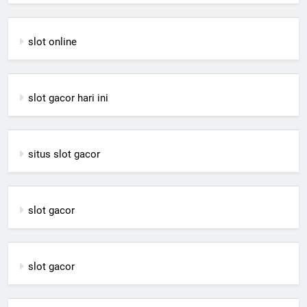
slot online
slot gacor hari ini
situs slot gacor
slot gacor
slot gacor