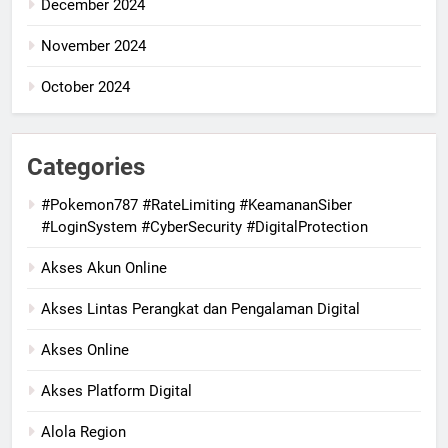
December 2024
November 2024
October 2024
Categories
#Pokemon787 #RateLimiting #KeamananSiber
#LoginSystem #CyberSecurity #DigitalProtection
Akses Akun Online
Akses Lintas Perangkat dan Pengalaman Digital
Akses Online
Akses Platform Digital
Alola Region