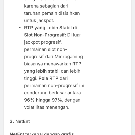
karena sebagian dari
taruhan pemain disisihkan
untuk jackpot.
RTP yang Lebih Stabil di
Slot Non-Progresif
: Di luar
jackpot progresif,
permainan slot non-
progresif dari Microgaming
biasanya menawarkan
RTP
yang lebih stabil
dan lebih
tinggi.
Pola RTP
dari
permainan non-progresif ini
cenderung berkisar antara
96% hingga 97%
, dengan
volatilitas menengah.
3. NetEnt
NetEnt
terkenal dengan
grafis