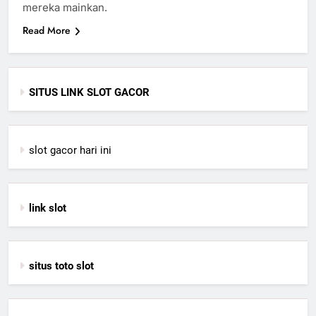
mereka mainkan.
Read More
SITUS LINK SLOT GACOR
slot gacor hari ini
link slot
situs toto slot