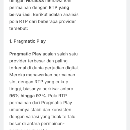
dengan
Horas88
menawarkan
permainan dengan
RTP yang
bervariasi
. Berikut adalah analisis
pola RTP dari beberapa provider
tersebut:
1. Pragmatic Play
Pragmatic Play
adalah salah satu
provider terbesar dan paling
terkenal di dunia perjudian digital.
Mereka menawarkan permainan
slot dengan RTP yang cukup
tinggi, biasanya berkisar antara
96% hingga 97%
. Pola RTP
permainan dari Pragmatic Play
umumnya stabil dan konsisten,
dengan variasi yang tidak terlalu
besar di antara permainan-