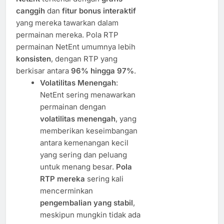
canggih
dan
fitur bonus interaktif
yang mereka tawarkan dalam
permainan mereka. Pola RTP
permainan NetEnt umumnya lebih
konsisten
, dengan RTP yang
berkisar antara
96% hingga 97%
.
Volatilitas Menengah
:
NetEnt sering menawarkan
permainan dengan
volatilitas menengah
, yang
memberikan keseimbangan
antara kemenangan kecil
yang sering dan peluang
untuk menang besar.
Pola
RTP mereka
sering kali
mencerminkan
pengembalian yang stabil
,
meskipun mungkin tidak ada