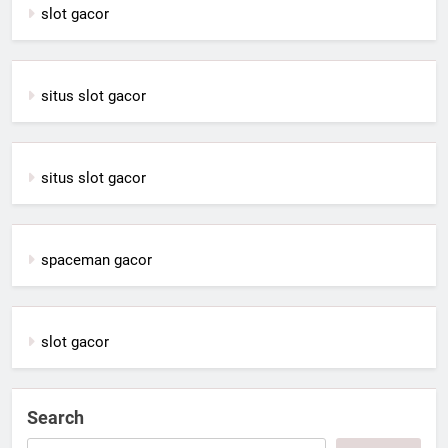
slot gacor
situs slot gacor
situs slot gacor
spaceman gacor
slot gacor
Search