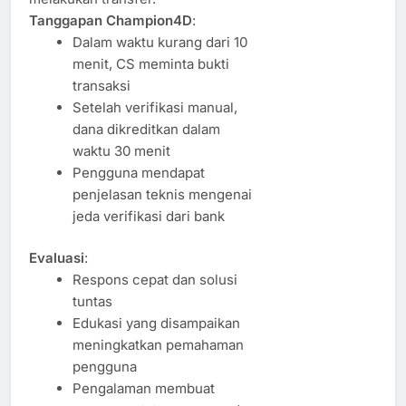
Tanggapan Champion4D
:
Dalam waktu kurang dari 10
menit, CS meminta bukti
transaksi
Setelah verifikasi manual,
dana dikreditkan dalam
waktu 30 menit
Pengguna mendapat
penjelasan teknis mengenai
jeda verifikasi dari bank
Evaluasi
:
Respons cepat dan solusi
tuntas
Edukasi yang disampaikan
meningkatkan pemahaman
pengguna
Pengalaman membuat