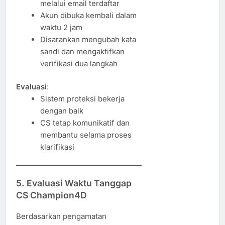
melalui email terdaftar
Akun dibuka kembali dalam
waktu 2 jam
Disarankan mengubah kata
sandi dan mengaktifkan
verifikasi dua langkah
Evaluasi
:
Sistem proteksi bekerja
dengan baik
CS tetap komunikatif dan
membantu selama proses
klarifikasi
5.
Evaluasi Waktu Tanggap
CS Champion4D
Berdasarkan pengamatan