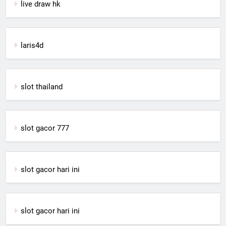
live draw hk
laris4d
slot thailand
slot gacor 777
slot gacor hari ini
slot gacor hari ini