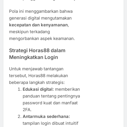
Pola ini menggambarkan bahwa
generasi digital mengutamakan
kecepatan dan kenyamanan
,
meskipun terkadang
mengorbankan aspek keamanan.
Strategi Horas88 dalam
Meningkatkan Login
Untuk menjawab tantangan
tersebut, Horas88 melakukan
beberapa langkah strategis:
Edukasi digital:
memberikan
panduan tentang pentingnya
password kuat dan manfaat
2FA.
Antarmuka sederhana:
tampilan login dibuat intuitif