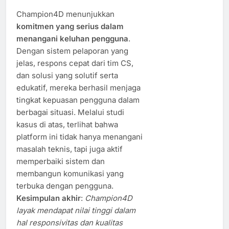
Champion4D menunjukkan
komitmen yang serius dalam
menangani keluhan pengguna
.
Dengan sistem pelaporan yang
jelas, respons cepat dari tim CS,
dan solusi yang solutif serta
edukatif, mereka berhasil menjaga
tingkat kepuasan pengguna dalam
berbagai situasi. Melalui studi
kasus di atas, terlihat bahwa
platform ini tidak hanya menangani
masalah teknis, tapi juga aktif
memperbaiki sistem dan
membangun komunikasi yang
terbuka dengan pengguna.
Kesimpulan akhir
:
Champion4D
layak mendapat nilai tinggi dalam
hal responsivitas dan kualitas