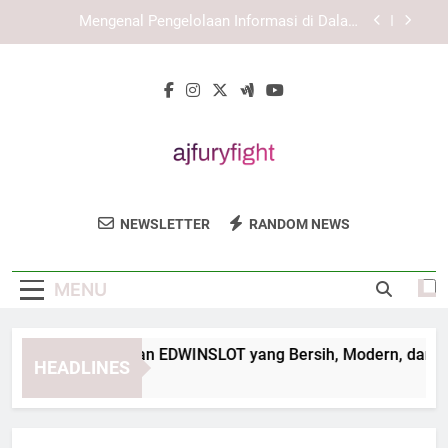
Skip
KAYA787 sebagai Brand Digital dengan
to
Pengelolaan Sistem Terorganisir
content
Panduan Mengoptimalkan Penggunaan KAYA787
melalui Browser
Mengenal Tampilan EDWINSLOT yang Bersih,
Modern, dan Fungsional
Mengenal Pengelolaan Informasi di Dalam
Platform LEBAH4D secara Terstruktur
AJ Fury Fight
KAYA787 sebagai Brand Digital dengan
Bergabunglah Dalam Pelatihan Dan
Pengelolaan Sistem Terorganisir
NEWSLETTER
RANDOM NEWS
Kompetisi Tinju Di AJ Fury Fight. Untuk
Panduan Mengoptimalkan Penggunaan KAYA787
melalui Browser
Atlet Dan Penggemar Olahraga Tinju.
MENU
ngenal Tampilan EDWINSLOT yang Bersih, Modern, dan Fungs
HEADLINES
Weeks Ago