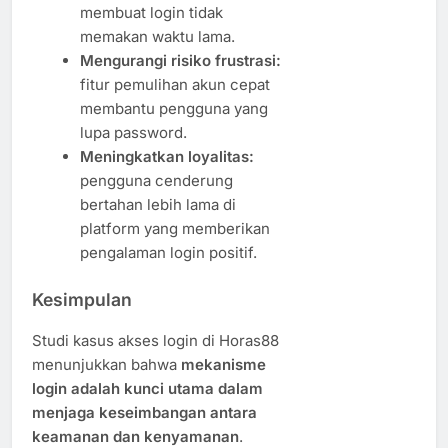
membuat login tidak
memakan waktu lama.
Mengurangi risiko frustrasi:
fitur pemulihan akun cepat
membantu pengguna yang
lupa password.
Meningkatkan loyalitas:
pengguna cenderung
bertahan lebih lama di
platform yang memberikan
pengalaman login positif.
Kesimpulan
Studi kasus akses login di Horas88
menunjukkan bahwa
mekanisme
login adalah kunci utama dalam
menjaga keseimbangan antara
keamanan dan kenyamanan
.