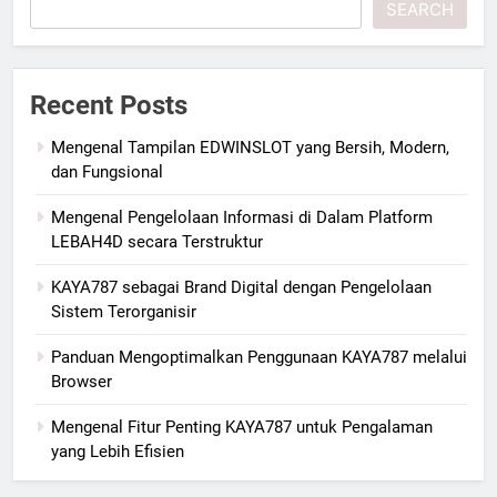
SEARCH
Recent Posts
Mengenal Tampilan EDWINSLOT yang Bersih, Modern,
dan Fungsional
Mengenal Pengelolaan Informasi di Dalam Platform
LEBAH4D secara Terstruktur
KAYA787 sebagai Brand Digital dengan Pengelolaan
Sistem Terorganisir
Panduan Mengoptimalkan Penggunaan KAYA787 melalui
Browser
Mengenal Fitur Penting KAYA787 untuk Pengalaman
yang Lebih Efisien