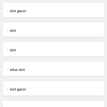
slot gacor
slot
slot
situs slot
slot gacor