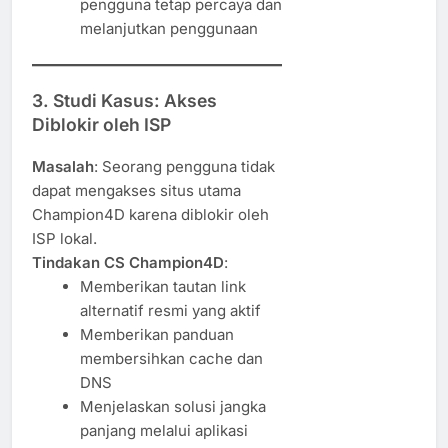
pengguna tetap percaya dan
melanjutkan penggunaan
3.
Studi Kasus: Akses
Diblokir oleh ISP
Masalah
: Seorang pengguna tidak
dapat mengakses situs utama
Champion4D karena diblokir oleh
ISP lokal.
Tindakan CS Champion4D
:
Memberikan tautan link
alternatif resmi yang aktif
Memberikan panduan
membersihkan cache dan
DNS
Menjelaskan solusi jangka
panjang melalui aplikasi