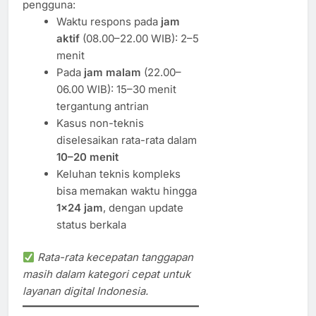
pengguna:
Waktu respons pada
jam
aktif
(08.00–22.00 WIB): 2–5
menit
Pada
jam malam
(22.00–
06.00 WIB): 15–30 menit
tergantung antrian
Kasus non-teknis
diselesaikan rata-rata dalam
10–20 menit
Keluhan teknis kompleks
bisa memakan waktu hingga
1×24 jam
, dengan update
status berkala
Rata-rata kecepatan tanggapan
masih dalam kategori cepat untuk
layanan digital Indonesia.