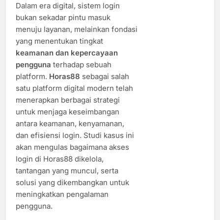
Dalam era digital, sistem login
bukan sekadar pintu masuk
menuju layanan, melainkan fondasi
yang menentukan tingkat
keamanan dan kepercayaan
pengguna
terhadap sebuah
platform.
Horas88
sebagai salah
satu platform digital modern telah
menerapkan berbagai strategi
untuk menjaga keseimbangan
antara keamanan, kenyamanan,
dan efisiensi login. Studi kasus ini
akan mengulas bagaimana akses
login di Horas88 dikelola,
tantangan yang muncul, serta
solusi yang dikembangkan untuk
meningkatkan pengalaman
pengguna.