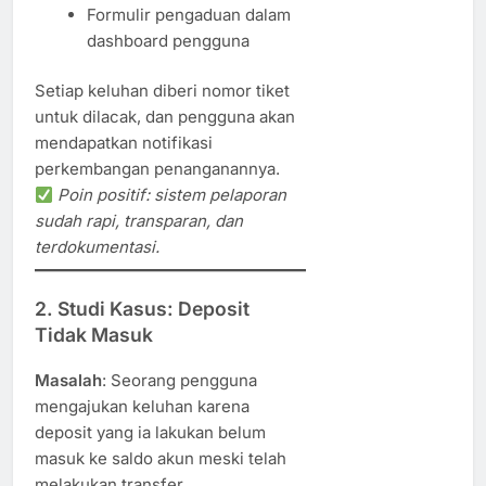
Formulir pengaduan dalam
dashboard pengguna
Setiap keluhan diberi nomor tiket
untuk dilacak, dan pengguna akan
mendapatkan notifikasi
perkembangan penanganannya.
Poin positif: sistem pelaporan
sudah rapi, transparan, dan
terdokumentasi.
2.
Studi Kasus: Deposit
Tidak Masuk
Masalah
: Seorang pengguna
mengajukan keluhan karena
deposit yang ia lakukan belum
masuk ke saldo akun meski telah
melakukan transfer.