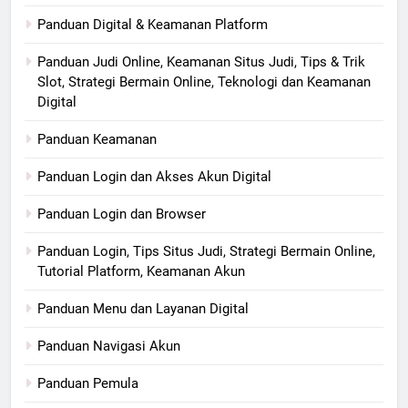
Panduan Digital & Keamanan Platform
Panduan Judi Online, Keamanan Situs Judi, Tips & Trik
Slot, Strategi Bermain Online, Teknologi dan Keamanan
Digital
Panduan Keamanan
Panduan Login dan Akses Akun Digital
Panduan Login dan Browser
Panduan Login, Tips Situs Judi, Strategi Bermain Online,
Tutorial Platform, Keamanan Akun
Panduan Menu dan Layanan Digital
Panduan Navigasi Akun
Panduan Pemula