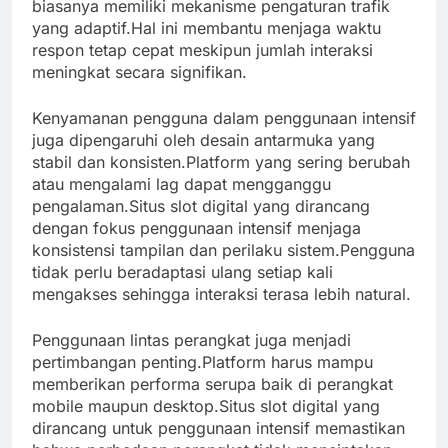
biasanya memiliki mekanisme pengaturan trafik
yang adaptif.Hal ini membantu menjaga waktu
respon tetap cepat meskipun jumlah interaksi
meningkat secara signifikan.
Kenyamanan pengguna dalam penggunaan intensif
juga dipengaruhi oleh desain antarmuka yang
stabil dan konsisten.Platform yang sering berubah
atau mengalami lag dapat mengganggu
pengalaman.Situs slot digital yang dirancang
dengan fokus penggunaan intensif menjaga
konsistensi tampilan dan perilaku sistem.Pengguna
tidak perlu beradaptasi ulang setiap kali
mengakses sehingga interaksi terasa lebih natural.
Penggunaan lintas perangkat juga menjadi
pertimbangan penting.Platform harus mampu
memberikan performa serupa baik di perangkat
mobile maupun desktop.Situs slot digital yang
dirancang untuk penggunaan intensif memastikan