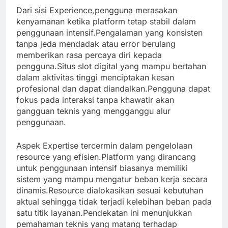
Dari sisi Experience,pengguna merasakan
kenyamanan ketika platform tetap stabil dalam
penggunaan intensif.Pengalaman yang konsisten
tanpa jeda mendadak atau error berulang
memberikan rasa percaya diri kepada
pengguna.Situs slot digital yang mampu bertahan
dalam aktivitas tinggi menciptakan kesan
profesional dan dapat diandalkan.Pengguna dapat
fokus pada interaksi tanpa khawatir akan
gangguan teknis yang mengganggu alur
penggunaan.
Aspek Expertise tercermin dalam pengelolaan
resource yang efisien.Platform yang dirancang
untuk penggunaan intensif biasanya memiliki
sistem yang mampu mengatur beban kerja secara
dinamis.Resource dialokasikan sesuai kebutuhan
aktual sehingga tidak terjadi kelebihan beban pada
satu titik layanan.Pendekatan ini menunjukkan
pemahaman teknis yang matang terhadap