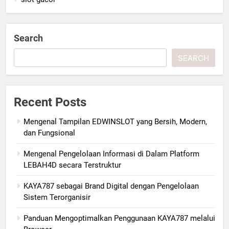
Search
SEARCH
Recent Posts
Mengenal Tampilan EDWINSLOT yang Bersih, Modern,
dan Fungsional
Mengenal Pengelolaan Informasi di Dalam Platform
LEBAH4D secara Terstruktur
KAYA787 sebagai Brand Digital dengan Pengelolaan
Sistem Terorganisir
Panduan Mengoptimalkan Penggunaan KAYA787 melalui