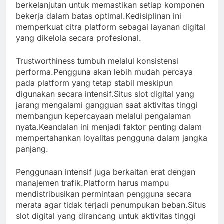
berkelanjutan untuk memastikan setiap komponen
bekerja dalam batas optimal.Kedisiplinan ini
memperkuat citra platform sebagai layanan digital
yang dikelola secara profesional.
Trustworthiness tumbuh melalui konsistensi
performa.Pengguna akan lebih mudah percaya
pada platform yang tetap stabil meskipun
digunakan secara intensif.Situs slot digital yang
jarang mengalami gangguan saat aktivitas tinggi
membangun kepercayaan melalui pengalaman
nyata.Keandalan ini menjadi faktor penting dalam
mempertahankan loyalitas pengguna dalam jangka
panjang.
Penggunaan intensif juga berkaitan erat dengan
manajemen trafik.Platform harus mampu
mendistribusikan permintaan pengguna secara
merata agar tidak terjadi penumpukan beban.Situs
slot digital yang dirancang untuk aktivitas tinggi