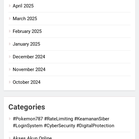
April 2025
March 2025
February 2025
January 2025
December 2024
November 2024
October 2024
Categories
#Pokemon787 #RateLimiting #KeamananSiber
#LoginSystem #CyberSecurity #DigitalProtection
Akses Akun Online