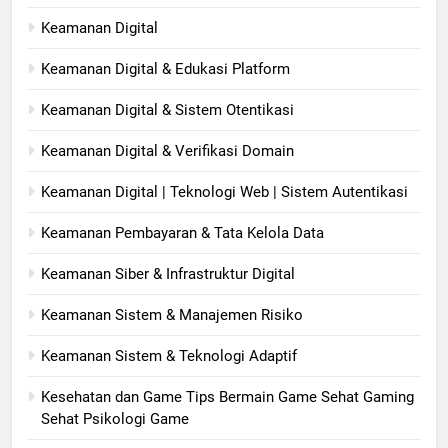
Keamanan Digital
Keamanan Digital & Edukasi Platform
Keamanan Digital & Sistem Otentikasi
Keamanan Digital & Verifikasi Domain
Keamanan Digital | Teknologi Web | Sistem Autentikasi
Keamanan Pembayaran & Tata Kelola Data
Keamanan Siber & Infrastruktur Digital
Keamanan Sistem & Manajemen Risiko
Keamanan Sistem & Teknologi Adaptif
Kesehatan dan Game Tips Bermain Game Sehat Gaming
Sehat Psikologi Game