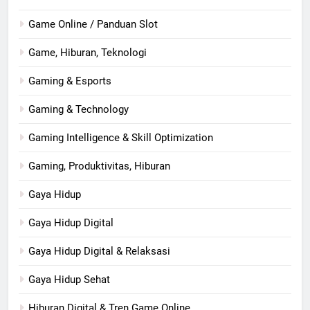
Game Online / Panduan Slot
Game, Hiburan, Teknologi
Gaming & Esports
Gaming & Technology
Gaming Intelligence & Skill Optimization
Gaming, Produktivitas, Hiburan
Gaya Hidup
Gaya Hidup Digital
Gaya Hidup Digital & Relaksasi
Gaya Hidup Sehat
Hiburan Digital & Tren Game Online