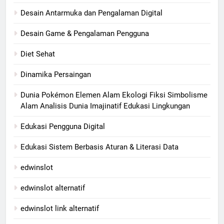
Desain Antarmuka dan Pengalaman Digital
Desain Game & Pengalaman Pengguna
Diet Sehat
Dinamika Persaingan
Dunia Pokémon Elemen Alam Ekologi Fiksi Simbolisme
Alam Analisis Dunia Imajinatif Edukasi Lingkungan
Edukasi Pengguna Digital
Edukasi Sistem Berbasis Aturan & Literasi Data
edwinslot
edwinslot alternatif
edwinslot link alternatif