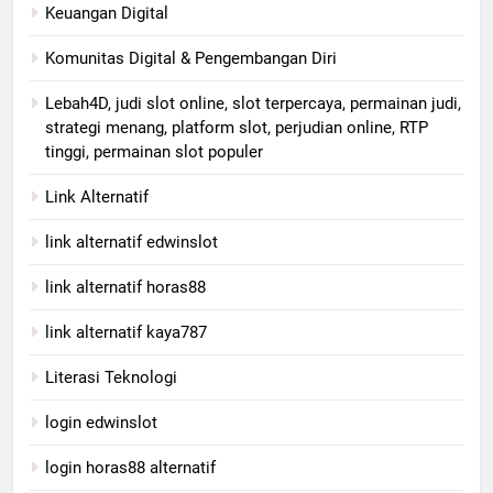
Keuangan Digital
Komunitas Digital & Pengembangan Diri
Lebah4D, judi slot online, slot terpercaya, permainan judi,
strategi menang, platform slot, perjudian online, RTP
tinggi, permainan slot populer
Link Alternatif
link alternatif edwinslot
link alternatif horas88
link alternatif kaya787
Literasi Teknologi
login edwinslot
login horas88 alternatif