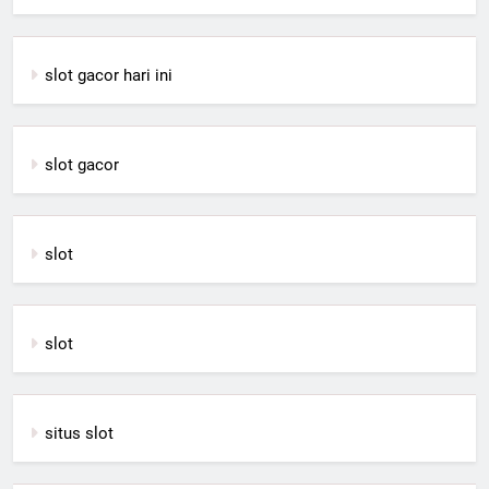
slot gacor hari ini
slot gacor
slot
slot
situs slot