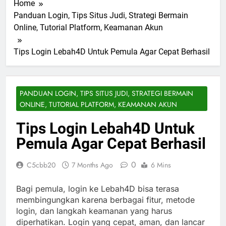
Home
Panduan Login, Tips Situs Judi, Strategi Bermain
Online, Tutorial Platform, Keamanan Akun
Tips Login Lebah4D Untuk Pemula Agar Cepat Berhasil
PANDUAN LOGIN, TIPS SITUS JUDI, STRATEGI BERMAIN
ONLINE, TUTORIAL PLATFORM, KEAMANAN AKUN
Tips Login Lebah4D Untuk
Pemula Agar Cepat Berhasil
0
C5cbb20
7 Months Ago
6 Mins
Bagi pemula, login ke Lebah4D bisa terasa
membingungkan karena berbagai fitur, metode
login, dan langkah keamanan yang harus
diperhatikan. Login yang cepat, aman, dan lancar