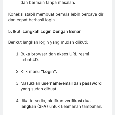
dan bermain tanpa masalah.
Koneksi stabil membuat pemula lebih percaya diri
dan cepat berhasil login.
5. Ikuti Langkah Login Dengan Benar
Berikut langkah login yang mudah diikuti:
Buka browser dan akses URL resmi
Lebah4D.
Klik menu
“Login”
.
Masukkan
username/email dan password
yang sudah dibuat.
Jika tersedia, aktifkan
verifikasi dua
langkah (2FA)
untuk keamanan tambahan.