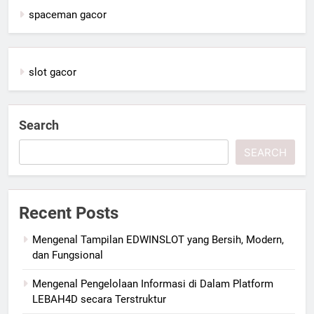
spaceman gacor
slot gacor
Search
SEARCH
Recent Posts
Mengenal Tampilan EDWINSLOT yang Bersih, Modern,
dan Fungsional
Mengenal Pengelolaan Informasi di Dalam Platform
LEBAH4D secara Terstruktur