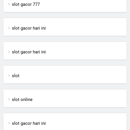
slot gacor 777
slot gacor hari ini
slot gacor hari ini
slot
slot online
slot gacor hari ini