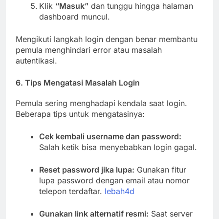
Klik
“Masuk”
dan tunggu hingga halaman
dashboard muncul.
Mengikuti langkah login dengan benar membantu
pemula menghindari error atau masalah
autentikasi.
6. Tips Mengatasi Masalah Login
Pemula sering menghadapi kendala saat login.
Beberapa tips untuk mengatasinya:
Cek kembali username dan password:
Salah ketik bisa menyebabkan login gagal.
Reset password jika lupa:
Gunakan fitur
lupa password dengan email atau nomor
telepon terdaftar.
lebah4d
Gunakan link alternatif resmi:
Saat server