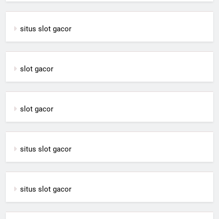
situs slot gacor
slot gacor
slot gacor
situs slot gacor
situs slot gacor