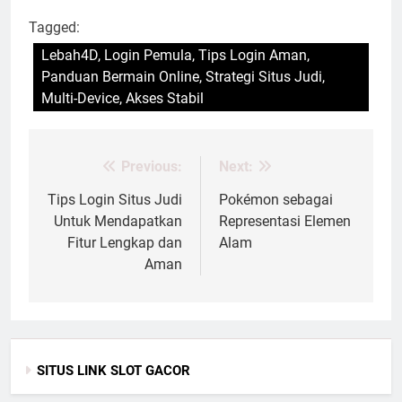
Tagged:
Lebah4D, Login Pemula, Tips Login Aman,
Panduan Bermain Online, Strategi Situs Judi,
Multi-Device, Akses Stabil
Previous:
Next:
Post
navigation
Tips Login Situs Judi
Pokémon sebagai
Untuk Mendapatkan
Representasi Elemen
Fitur Lengkap dan
Alam
Aman
SITUS LINK SLOT GACOR