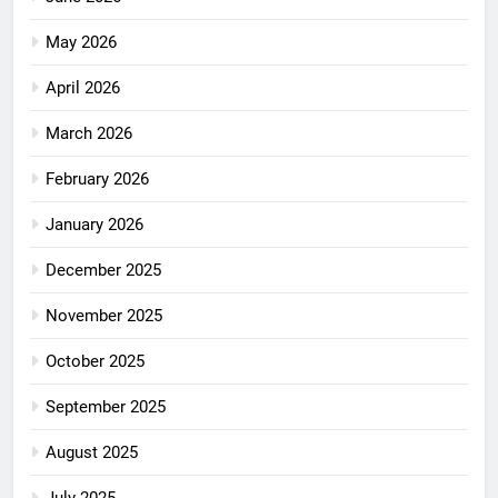
May 2026
April 2026
March 2026
February 2026
January 2026
December 2025
November 2025
October 2025
September 2025
August 2025
July 2025