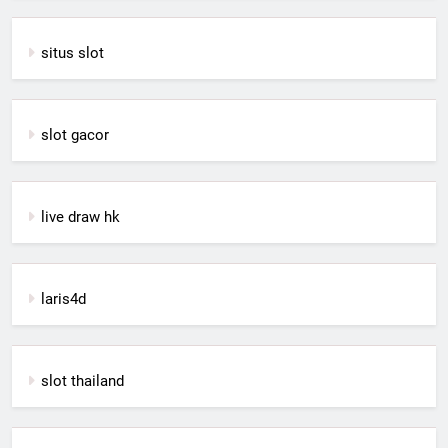
situs slot
slot gacor
live draw hk
laris4d
slot thailand